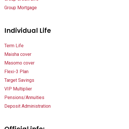
nel
Group Mortgage
nel
Individual Life
nel
nel
Term Life
Maisha cover
nel
Masomo cover
nel
Flexi-3 Plan
Target Savings
nel
VIP Multiplier
nel
Pensions/Annuities
Deposit Administration
nel
nel