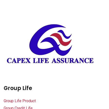
nel
nel
etleri
Group Life
nel
Group Life Product
nel
Group Credit Life